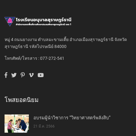
หมู่ 4 ถนนยางงาม ตำบลมะขามเตี้ย อำเภอเมืองสุราษฎร์ธานี จังหวัด
สุราษฎร์ธานี รหัสไปรษณีย์ 84000
โทรศัพท์/โทรสาร : 077-272-541
โพสยอดนิยม
อบรมผู้นำวิชาการ "วิทยาศาสตร์พลังสิบ"
21 มี.ค. 2566