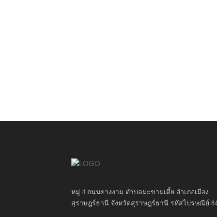
หมู่ 4 ถนนยางงาม ตำบลมะขามเตี้ย อำเภอเมือง
สุราษฎร์ธานี จังหวัดสุราษฎร์ธานี รหัสไปรษณีย์ 8