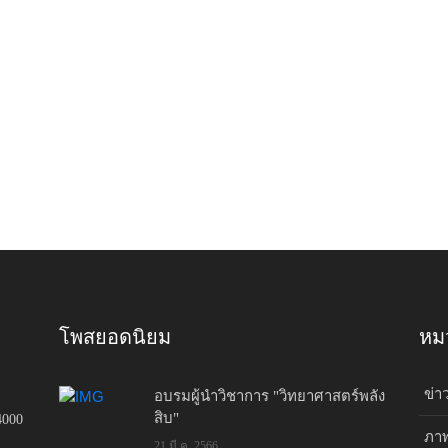
โพสยอดนิยม
หมว
ข่า
อบรมผู้นำวิชาการ "วิทยาศาสตร์พลัง
สิบ"
4000
ภาพ
21 มี.ค. 2566