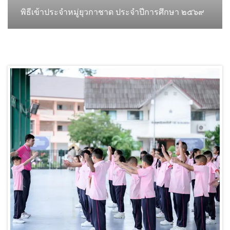
พิธีเข้าประจำหมู่ยุวกาชาด ประจำปีการศึกษา ๒๕๖๙