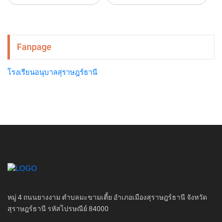
Fanpage
โรงเรียนอนุบาลสุราษฎร์ธานี
หมู่ 4 ถนนยางงาม ตำบลมะขามเตี้ย อำเภอเมืองสุราษฎร์ธานี จังหวัด
สุราษฎร์ธานี รหัสไปรษณีย์ 84000