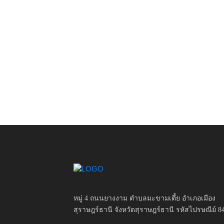
หมู่ 4 ถนนยางงาม ตำบลมะขามเตี้ย อำเภอเมือง
สุราษฎร์ธานี จังหวัดสุราษฎร์ธานี รหัสไปรษณีย์ 8