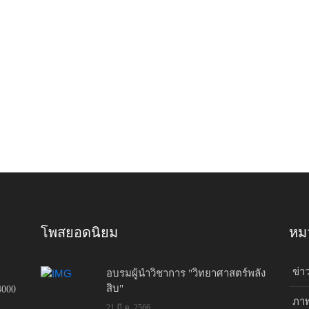
โพสยอดนิยม
หมว
ข่า
อบรมผู้นำวิชาการ "วิทยาศาสตร์พลัง
สิบ"
4000
ภาพ
21 มี.ค. 2566